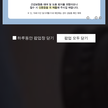
하루동안 팝업창 닫기
팝업 모두 닫기